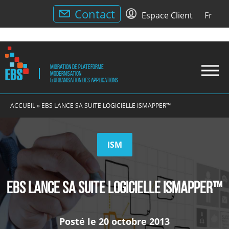
Menu
Contact
Espace Client
Fr
utilitaire
Migration de plateforme
Drop
Modernisation
& Urbanisation des applications
Men
EBS
Migration
EBS
de
ACCUEIL
»
EBS LANCE SA SUITE LOGICIELLE ISMAPPER™
plateforme
Modernisation
et
ISM
Urbanisation
des
applications
EBS lance sa suite logicielle ISMAPPER™
Posté le
20 octobre 2013