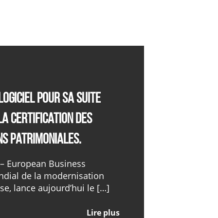
ogiciel pour sa suite
a certification des
ns patrimoniales.
 – European Business
ndial de la modernisation
se, lance aujourd’hui le […]
Lire plus