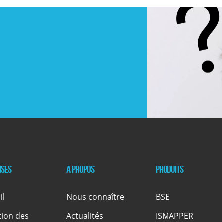
ises
A propos
Produits
il
Nous connaître
BSE
tion des
Actualités
ISMAPPER