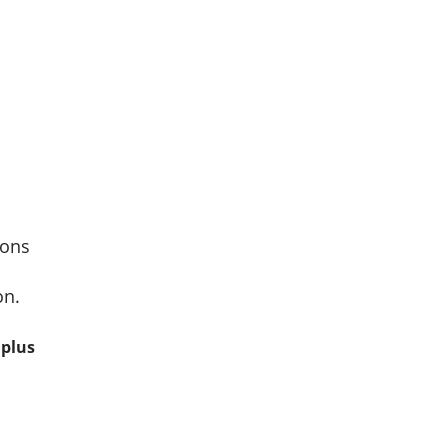
ions
on.
 plus