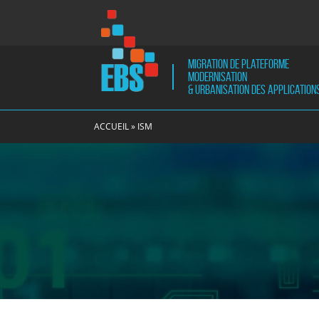
Menu
utilitaire
Migration de plateforme
Modernisation
& Urbanisation des application
EBS
Migration
EBS
de
ACCUEIL
»
ISM
plateforme
Modernisation
et
Urbanisation
des
applications