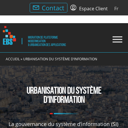
Menu
Contact
Espace Client
Fr
utilitaire
Migration de plateforme
Drop
Modernisation
& Urbanisation des applications
Men
EBS
Migration
EBS
de
ACCUEIL
»
URBANISATION DU SYSTÈME D’INFORMATION
plateforme
Modernisation
et
Urbanisation
Urbanisation du système
des
d'information
applications
La gouvernance du système d’information (SI)