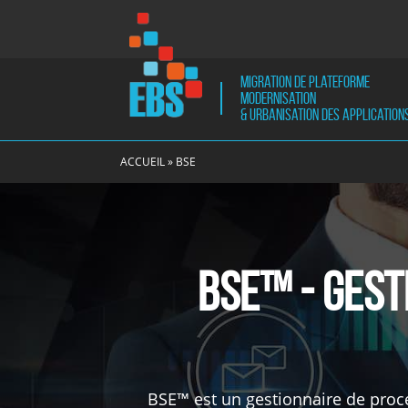
Menu
utilitaire
Migration de plateforme
Modernisation
& Urbanisation des application
EBS
Migration
EBS
de
ACCUEIL
»
BSE
plateforme
Modernisation
et
Urbanisation
des
BSE™ - Gest
applications
BSE™ est un gestionnaire de proce