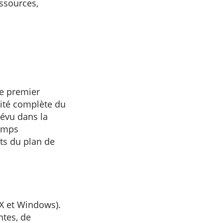
essources,
e premier
lité complète du
révu dans la
temps
nts du plan de
X et Windows).
ntes, de