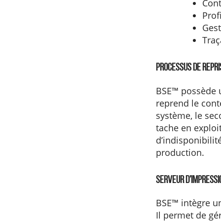
Cont
Prof
Gest
Traç
Processus de repri
BSE™ possède u
reprend le cont
système, le sec
tache en exploi
d’indisponibilit
production.
Serveur d’impressi
BSE™ intègre un
Il permet de gér