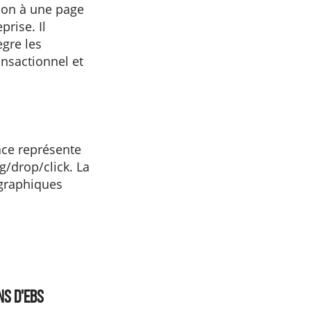
sion à une page
prise. Il
gre les
ansactionnel et
face représente
g/drop/click. La
 graphiques
ns d'EBS