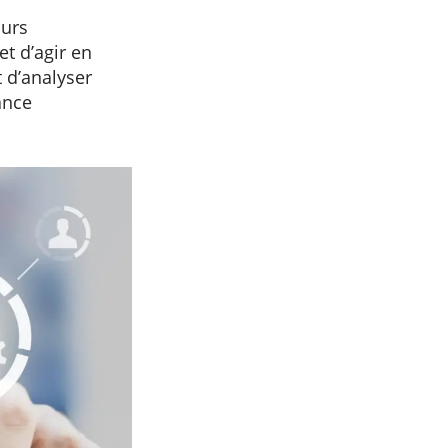
ours
et d’agir en
t d’analyser
ance