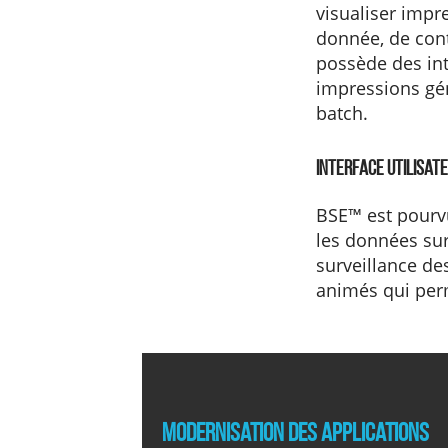
visualiser impr
donnée, de contr
possède des int
impressions gén
batch.
Interface utilisat
BSE™ est pourvu 
les données sur
surveillance de
animés qui perm
Modernisation des applications