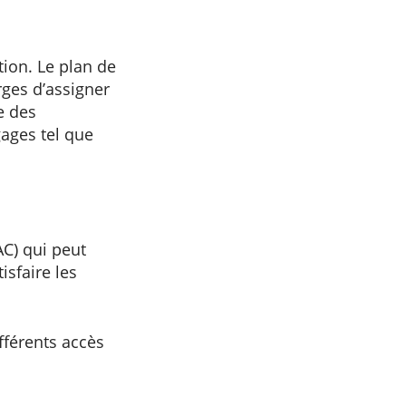
tion. Le plan de
rges d’assigner
e des
gages tel que
AC) qui peut
isfaire les
fférents accès